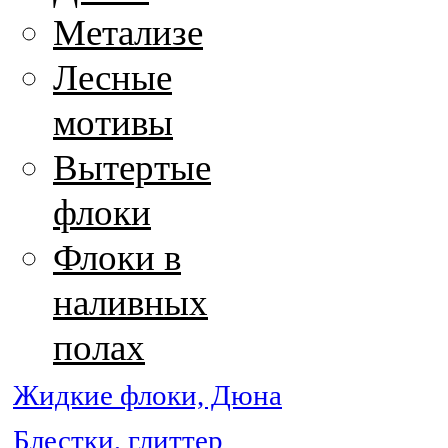
Метализе
Лесные
мотивы
Вытертые
флоки
Флоки в
наливных
полах
Жидкие флоки, Дюна
Блестки, глиттер