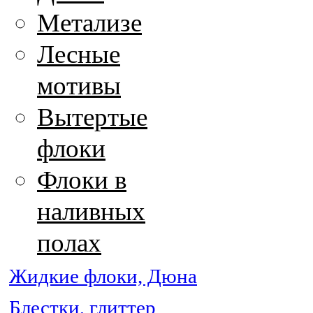
Метализе
Лесные
мотивы
Вытертые
флоки
Флоки в
наливных
полах
Жидкие флоки, Дюна
Блестки, глиттер