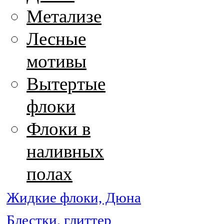
Метализе
Лесные
мотивы
Вытертые
флоки
Флоки в
наливных
полах
Жидкие флоки, Дюна
Блестки, глиттер