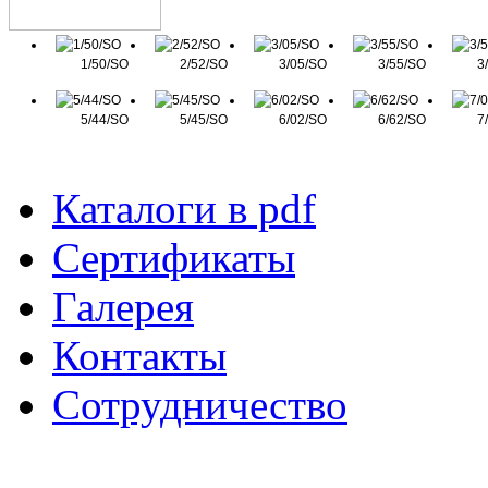
1/50/SO
2/52/SO
3/05/SO
3/55/SO
3
5/44/SO
5/45/SO
6/02/SO
6/62/SO
7
Каталоги в pdf
Сертификаты
Галерея
Контакты
Сотрудничество