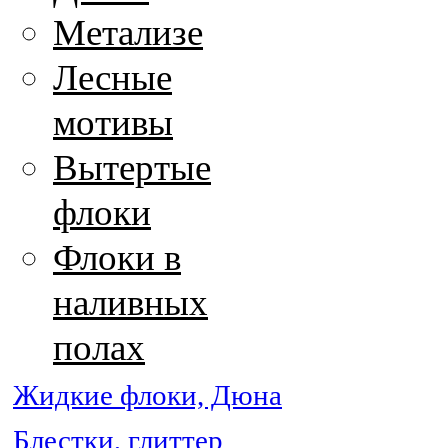
Метализе
Лесные
мотивы
Вытертые
флоки
Флоки в
наливных
полах
Жидкие флоки, Дюна
Блестки, глиттер